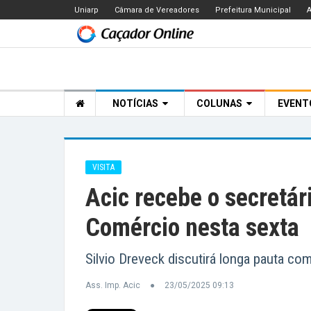
Uniarp
Câmara de Vereadores
Prefeitura Municipal
A
NOTÍCIAS
COLUNAS
EVEN
VISITA
Acic recebe o secretár
Comércio nesta sexta
Silvio Dreveck discutirá longa pauta co
Ass. Imp. Acic
23/05/2025 09:13