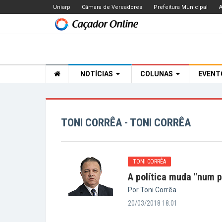
Uniarp
Câmara de Vereadores
Prefeitura Municipal
A
NOTÍCIAS
COLUNAS
EVEN
TONI CORRÊA - TONI CORRÊA
TONI CORRÊA
A política muda "num p
Por Toni Corrêa
20/03/2018 18:01