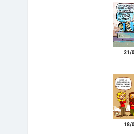
21/
18/