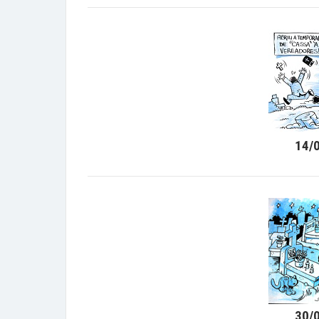
14/
30/