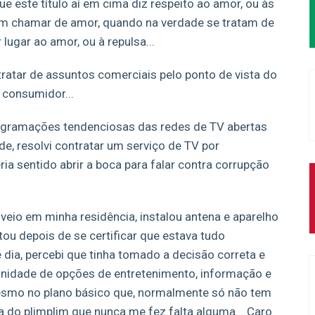
este título aí em cima diz respeito ao amor, ou às
m chamar de amor, quando na verdade se tratam de
ugar ao amor, ou à repulsa...
tratar de assuntos comerciais pelo ponto de vista do
 consumidor...
ogramações tendenciosas das redes de TV abertas
, resolvi contratar um serviço de TV por
eria sentido abrir a boca para falar contra corrupção
veio em minha residência, instalou antena e aparelho
ou depois de se certificar que estava tudo
 dia, percebi que tinha tomado a decisão correta e
finidade de opções de entretenimento, informação e
mesmo no plano básico que, normalmente só não tem
a do plimplim que nunca me fez falta alguma... Caro