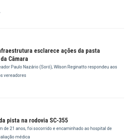
7
nfraestrutura esclarece ações da pasta
 da Câmara
ador Paulo Nazário (Soró), Wilson Reginatto respondeu aos
s vereadores
1
 da pista na rodovia SC-355
m de 21 anos, foi socorrido e encaminhado ao hospital de
valiação médica