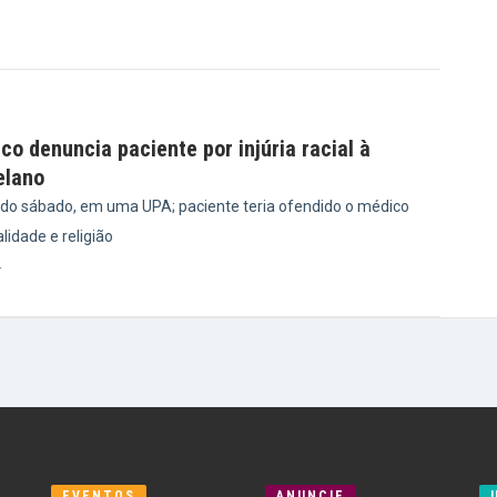
6
ico denuncia paciente por injúria racial à
elano
ido sábado, em uma UPA; paciente teria ofendido o médico
idade e religião
4
EVENTOS
ANUNCIE