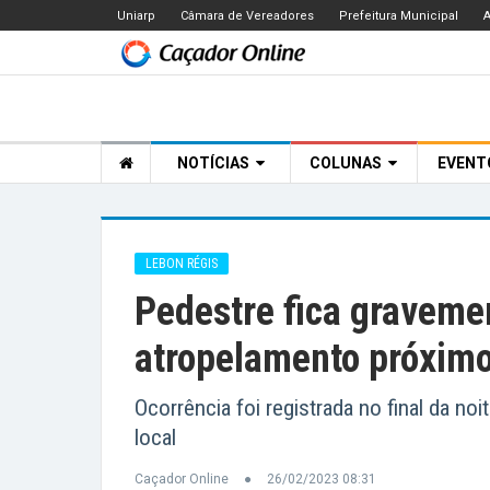
Uniarp
Câmara de Vereadores
Prefeitura Municipal
A
NOTÍCIAS
COLUNAS
EVEN
LEBON RÉGIS
Pedestre fica graveme
atropelamento próxim
Ocorrência foi registrada no final da noi
local
Caçador Online
26/02/2023 08:31