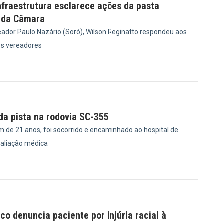
nfraestrutura esclarece ações da pasta
 da Câmara
ador Paulo Nazário (Soró), Wilson Reginatto respondeu aos
s vereadores
1
 da pista na rodovia SC-355
m de 21 anos, foi socorrido e encaminhado ao hospital de
valiação médica
6
ico denuncia paciente por injúria racial à