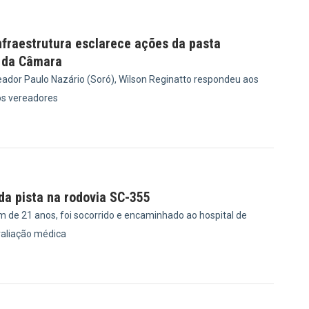
nfraestrutura esclarece ações da pasta
 da Câmara
ador Paulo Nazário (Soró), Wilson Reginatto respondeu aos
s vereadores
1
 da pista na rodovia SC-355
m de 21 anos, foi socorrido e encaminhado ao hospital de
valiação médica
6