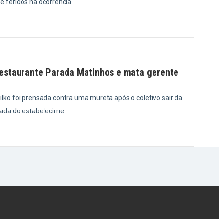
e feridos na ocorrência
5
restaurante Parada Matinhos e mata gerente
lko foi prensada contra uma mureta após o coletivo sair da
chada do estabelecime
8