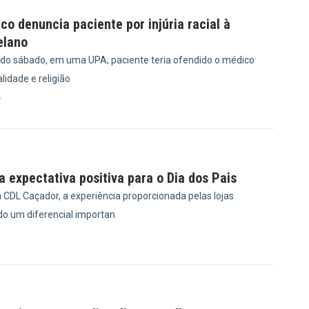
ico denuncia paciente por injúria racial à
elano
ido sábado, em uma UPA; paciente teria ofendido o médico
idade e religião
4
 expectativa positiva para o Dia dos Pais
 CDL Caçador, a experiência proporcionada pelas lojas
do um diferencial importan
0