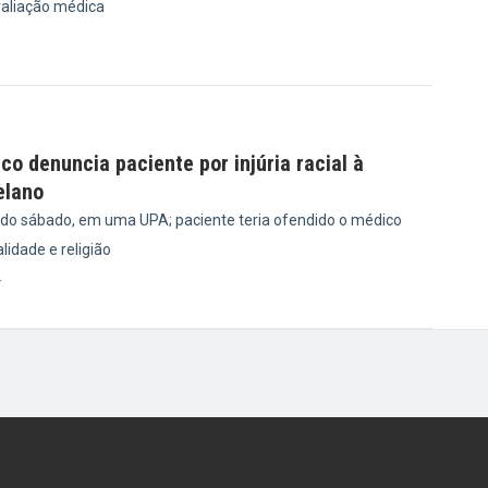
valiação médica
6
ico denuncia paciente por injúria racial à
elano
ido sábado, em uma UPA; paciente teria ofendido o médico
idade e religião
4