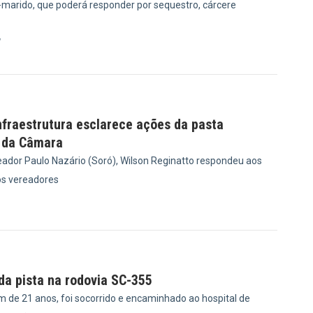
x-marido, que poderá responder por sequestro, cárcere
7
nfraestrutura esclarece ações da pasta
 da Câmara
ador Paulo Nazário (Soró), Wilson Reginatto respondeu aos
s vereadores
1
 da pista na rodovia SC-355
m de 21 anos, foi socorrido e encaminhado ao hospital de