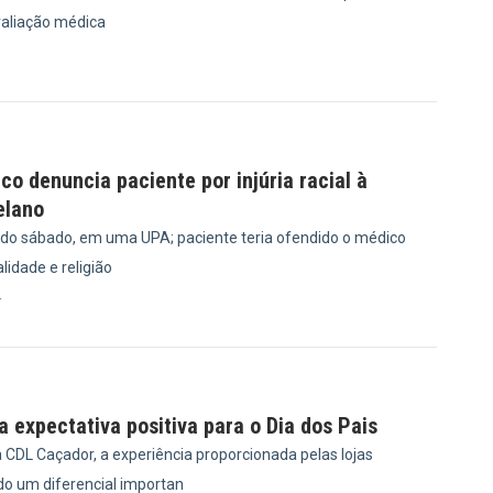
valiação médica
6
ico denuncia paciente por injúria racial à
elano
ido sábado, em uma UPA; paciente teria ofendido o médico
idade e religião
4
 expectativa positiva para o Dia dos Pais
 CDL Caçador, a experiência proporcionada pelas lojas
do um diferencial importan