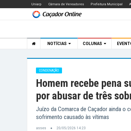
Uniarp
Câmara de Vereadores
Prefeitura Municipal
A
NOTÍCIAS
COLUNAS
EVEN
CONDENAÇÃO
Homem recebe pena sup
por abusar de três sob
Juízo da Comarca de Caçador ainda o 
sofrimento causado às vítimas
asses
20/05/2026 14:23