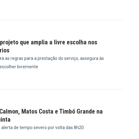
0
rojeto que amplia a livre escolha nos
rios
a as regras para a prestação do serviço, assegura às
 escolher livremente
8
 Calmon, Matos Costa e Timbó Grande na
inta
u alerta de tempo severo por volta das 8h20
8