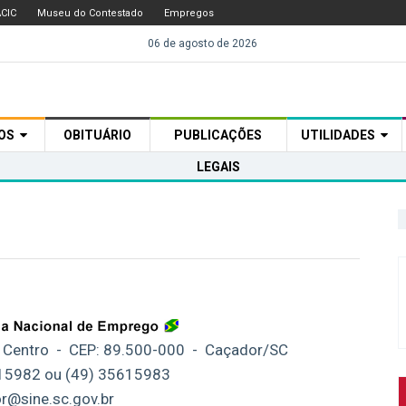
CIC
Museu do Contestado
Empregos
06 de agosto de 2026
TOS
OBITUÁRIO
PUBLICAÇÕES
UTILIDADES
LEGAIS
 - Centro - CEP: 89.500-000 - Caçador/SC
615982 ou (49) 35615983
r@sine.sc.gov.br