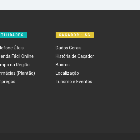
UTILIDADES
CAÇADOR - SC
lefone Úteis
Dados Gerais
enda Fácil Online
História de Caçador
mpo na Região
Bairros
rmácias (Plantão)
Localização
mpregos
Turismo e Eventos