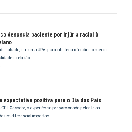
6
ico denuncia paciente por injúria racial à
elano
ido sábado, em uma UPA; paciente teria ofendido o médico
idade e religião
4
 expectativa positiva para o Dia dos Pais
 CDL Caçador, a experiência proporcionada pelas lojas
do um diferencial importan
0