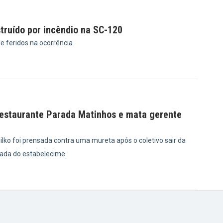
truído por incêndio na SC-120
e feridos na ocorrência
5
restaurante Parada Matinhos e mata gerente
lko foi prensada contra uma mureta após o coletivo sair da
chada do estabelecime
8