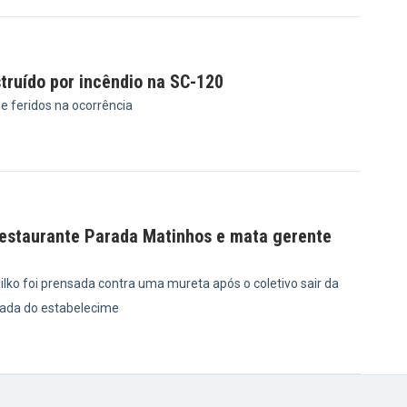
truído por incêndio na SC-120
e feridos na ocorrência
5
restaurante Parada Matinhos e mata gerente
lko foi prensada contra uma mureta após o coletivo sair da
chada do estabelecime
8