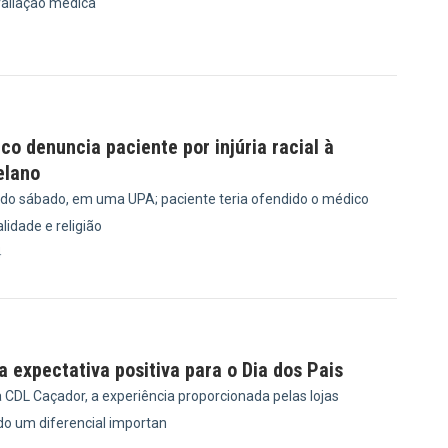
valiação médica
6
ico denuncia paciente por injúria racial à
elano
ido sábado, em uma UPA; paciente teria ofendido o médico
idade e religião
4
 expectativa positiva para o Dia dos Pais
 CDL Caçador, a experiência proporcionada pelas lojas
do um diferencial importan