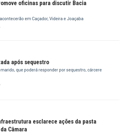
omove oficinas para discutir Bacia
 acontecerão em Caçador, Videira e Joaçaba
4
tada após sequestro
x-marido, que poderá responder por sequestro, cárcere
7
nfraestrutura esclarece ações da pasta
 da Câmara