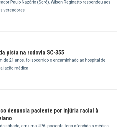
ador Paulo Nazário (Soró), Wilson Reginatto respondeu aos
s vereadores
1
 da pista na rodovia SC-355
m de 21 anos, foi socorrido e encaminhado ao hospital de
valiação médica
6
ico denuncia paciente por injúria racial à
elano
ido sábado, em uma UPA; paciente teria ofendido o médico