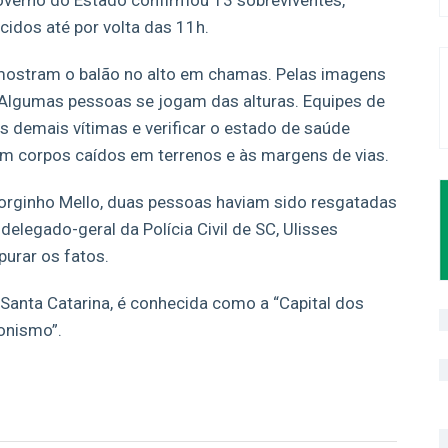
governo do Estado confirmou 13 sobreviventes,
cidos até por volta das 11h.
mostram o balão no alto em chamas. Pelas imagens
. Algumas pessoas se jogam das alturas. Equipes de
s demais vítimas e verificar o estado de saúde
am corpos caídos em terrenos e às margens de vias.
orginho Mello, duas pessoas haviam sido resgatadas
elegado-geral da Polícia Civil de SC, Ulisses
purar os fatos.
 Santa Catarina, é conhecida como a “Capital dos
onismo”.