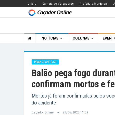
Uniarp
Câmara de Vereadores
Prefeitura Municipal
A
NOTÍCIAS
COLUNAS
EVEN
PRAIA GRANDE/SC
Balão pega fogo durant
confirmam mortos e fe
Mortes já foram confirmadas pelos soco
do acidente
Caçador Online
21/06/2025 11:59