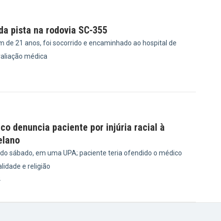
 da pista na rodovia SC-355
m de 21 anos, foi socorrido e encaminhado ao hospital de
valiação médica
6
ico denuncia paciente por injúria racial à
elano
ido sábado, em uma UPA; paciente teria ofendido o médico
idade e religião
4