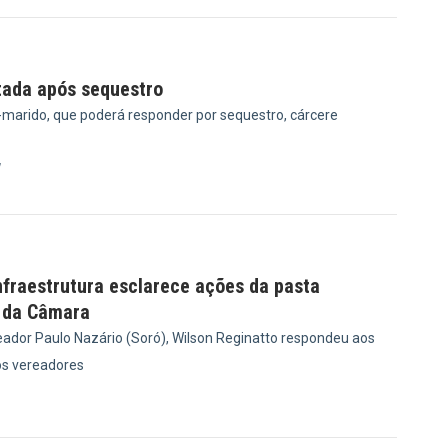
tada após sequestro
x-marido, que poderá responder por sequestro, cárcere
7
nfraestrutura esclarece ações da pasta
 da Câmara
ador Paulo Nazário (Soró), Wilson Reginatto respondeu aos
s vereadores
1