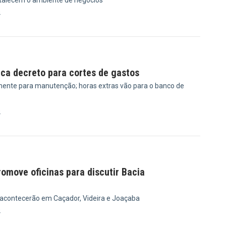
rtalecem o ambiente de negócios
4
ica decreto para cortes de gastos
ente para manutenção; horas extras vão para o banco de
4
omove oficinas para discutir Bacia
 acontecerão em Caçador, Videira e Joaçaba
4