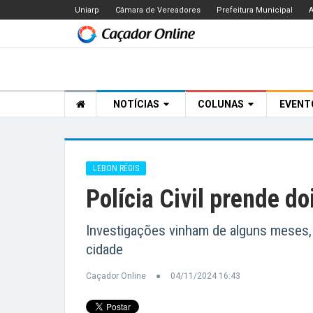
Uniarp
Câmara de Vereadores
Prefeitura Municipal
A
NOTÍCIAS
COLUNAS
EVEN
LEBON RÉGIS
Polícia Civil prende d
Investigações vinham de alguns meses, 
cidade
Caçador Online
04/11/2024 16:43