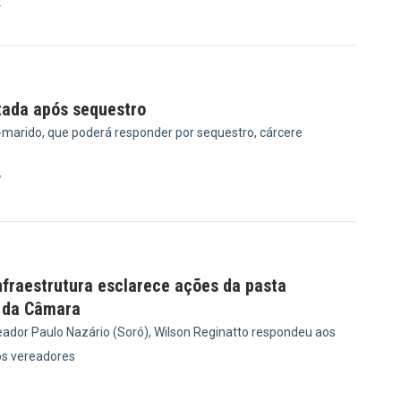
4
tada após sequestro
x-marido, que poderá responder por sequestro, cárcere
7
nfraestrutura esclarece ações da pasta
 da Câmara
ador Paulo Nazário (Soró), Wilson Reginatto respondeu aos
s vereadores
1