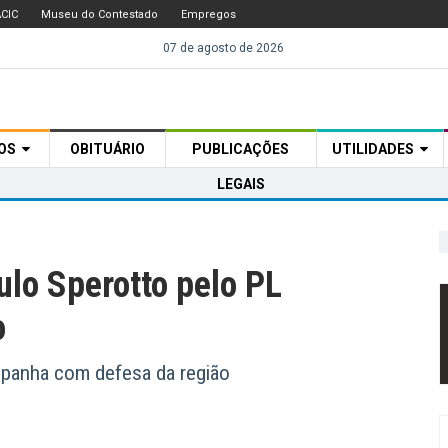
CIC
Museu do Contestado
Empregos
07 de agosto de 2026
TOS
OBITUÁRIO
PUBLICAÇÕES
UTILIDADES
LEGAIS
ulo Sperotto pelo PL
o
mpanha com defesa da região