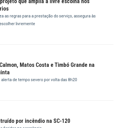
rojeto que amplia a livre escolha nos
rios
a as regras para a prestação do serviço, assegura às
 escolher livremente
8
 Calmon, Matos Costa e Timbó Grande na
inta
u alerta de tempo severo por volta das 8h20
8
truído por incêndio na SC-120