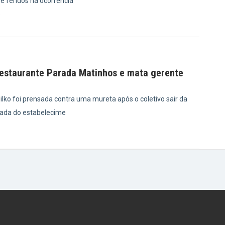
e feridos na ocorrência
5
restaurante Parada Matinhos e mata gerente
lko foi prensada contra uma mureta após o coletivo sair da
chada do estabelecime
8