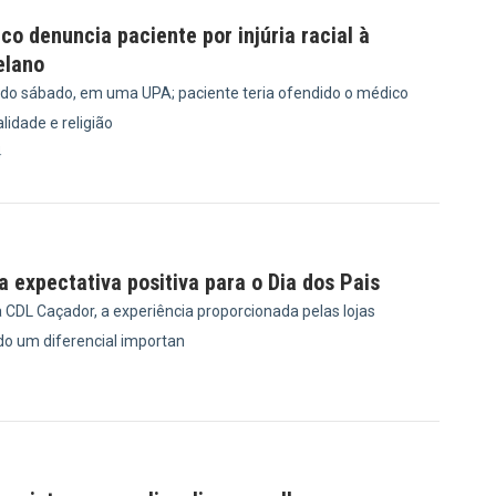
ico denuncia paciente por injúria racial à
elano
ido sábado, em uma UPA; paciente teria ofendido o médico
idade e religião
4
 expectativa positiva para o Dia dos Pais
 CDL Caçador, a experiência proporcionada pelas lojas
do um diferencial importan
0