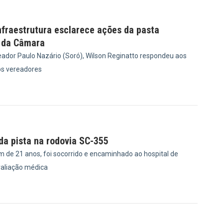
nfraestrutura esclarece ações da pasta
 da Câmara
ador Paulo Nazário (Soró), Wilson Reginatto respondeu aos
s vereadores
1
 da pista na rodovia SC-355
m de 21 anos, foi socorrido e encaminhado ao hospital de
valiação médica
6