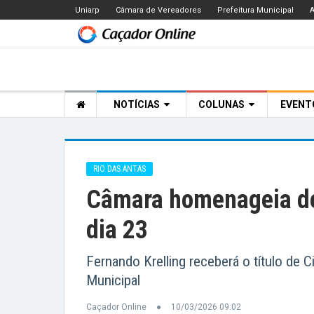
Uniarp
Câmara de Vereadores
Prefeitura Municipal
A
NOTÍCIAS
COLUNAS
EVEN
RIO DAS ANTAS
Câmara homenageia de
dia 23
Fernando Krelling receberá o título de
Municipal
Caçador Online
10/03/2026 09:02