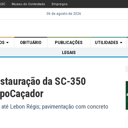
CIC
Museu do Contestado
Empregos
06 de agosto de 2026
TOS
OBITUÁRIO
PUBLICAÇÕES
UTILIDADES
LEGAIS
estauração da SC-350
xpoCaçador
a até Lebon Régis; pavimentação com concreto