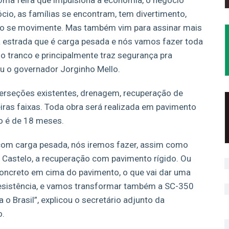
 Uma feira que impulsiona a economia, o negócio
gócio, as famílias se encontram, tem divertimento,
ião se movimente. Mas também vim para assinar mais
 estrada que é carga pesada e nós vamos fazer toda
o tranco e principalmente traz segurança pra
ou o governador Jorginho Mello.
terseções existentes, drenagem, recuperação de
eiras faixas. Toda obra será realizada em pavimento
ão é de 18 meses.
com carga pesada, nós iremos fazer, assim como
 Castelo, a recuperação com pavimento rígido. Ou
oncreto em cima do pavimento, o que vai dar uma
 resistência, e vamos transformar também a SC-350
o Brasil”, explicou o secretário adjunto da
o.