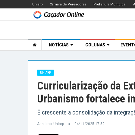
Uniarp
Câmara de Vereadores
Prefeitura Municipal
A
NOTÍCIAS
COLUNAS
EVEN
UNIARP
Curricularização da Ex
Urbanismo fortalece i
É crescente a consolidação da integraç
Ass. Imp. Uniarp
04/11/2025 17:52