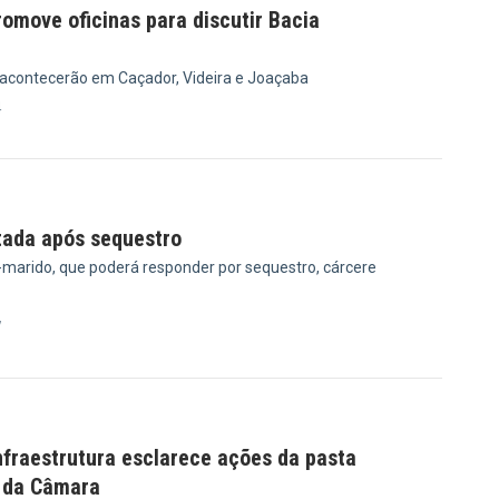
omove oficinas para discutir Bacia
 acontecerão em Caçador, Videira e Joaçaba
4
tada após sequestro
x-marido, que poderá responder por sequestro, cárcere
7
nfraestrutura esclarece ações da pasta
 da Câmara